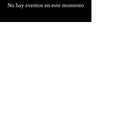
No hay eventos en este momento
Dirección
C, Costa de Sant Joan, Nº 1, 12300 Morella,
Castellón, Spain
Horarios
COMIDA: De Martes a viernes: 13:15 a 15:15
Sábado y domingo: 13:00 a 15:30
CENA: Solo sábados de 21:15 a 22.00