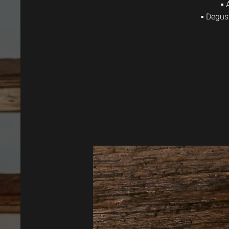
▪ 
▪ Degus