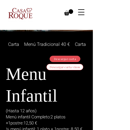
Carta
Menú Tradicional 40 €
Carta sin gluten
Descargar carta
Menu
Descargar carta vinos
Infantil
(Hasta 12 años)
Menú infantil Completo:2 platos
+1postre:12,50 €
½ menú infantil: 1 plato + 1postre: 8.50 €