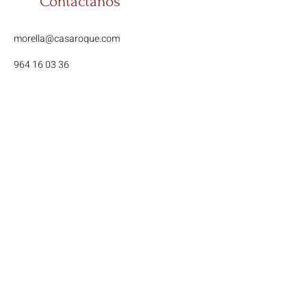
Contáctanos
morella@casaroque.com
964 16 03 36
Términos y Condiciones
Política de privacidad
Diseñado y maquetado por
Arc Estudi