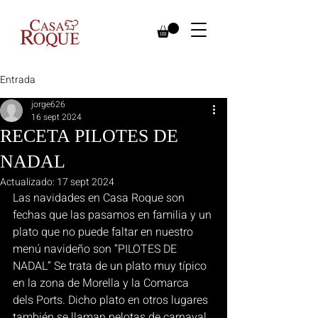
Entrada
jorge626
16 sept 2024
RECETA PILOTES DE
NADAL
Actualizado:
17 sept 2024
Las navidades en Casa Roque son 
fechas que las pasamos en familia y un 
plato que no puede faltar en nuestro 
menú navideño son “PILOTES DE 
NADAL” Se trata de un plato muy típico 
en la zona de Morella y la Comarca 
dels Ports. Dicho plato en otros lugares 
también se llaman pelotas de carnaval, 